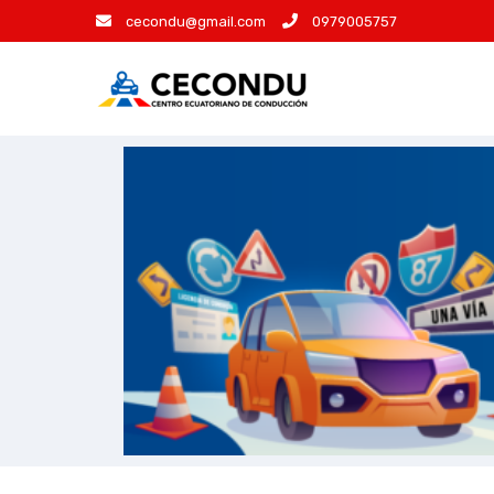
cecondu@gmail.com
0979005757